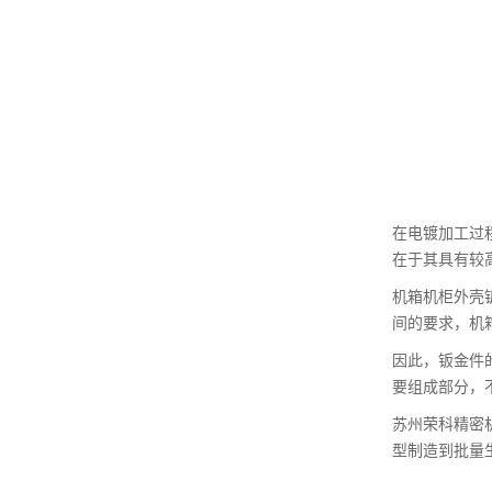
在电镀加工过
在于其具有较
机箱机柜外壳
间的要求，机
因此，钣金件
要组成部分，
苏州荣科精密
型制造到批量生