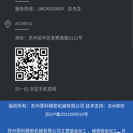
服务热线：18626293609 彭先生
地址：苏州吴中区金枫南路1111号
扫一扫 浏览手机官网
版权所有：苏州荣科精密机械有限公司 技术支持：
苏州荣邦
苏ICP备2021005010号
苏州荣科精密机械有限公司主营
钣金加工
，
精密钣金加工
，
苏