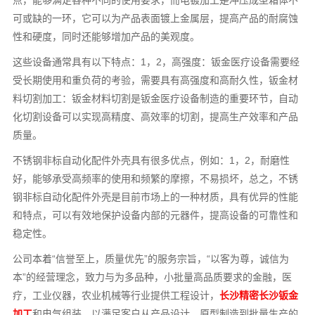
点，能够满足各种不同的使用要求，而电镀加工是冲压成型箱体不
可或缺的一环，它可以为产品表面镀上金属层，提高产品的耐腐蚀
性和硬度，同时还能够增加产品的美观度。
这些设备通常具有以下特点：1，2，高强度：钣金医疗设备需要经
受长期使用和重负荷的考验，需要具有高强度和高耐久性，钣金材
料切割加工：钣金材料切割是钣金医疗设备制造的重要环节，自动
化切割设备可以实现高精度、高效率的切割，提高生产效率和产品
质量。
不锈钢非标自动化配件外壳具有很多优点，例如：1，2，耐磨性
好，能够承受高频率的使用和频繁的摩擦，不易损坏，总之，不锈
钢非标自动化配件外壳是目前市场上的一种材质，具有优异的性能
和特点，可以有效地保护设备内部的元器件，提高设备的可靠性和
稳定性。
公司本着“信誉至上，质量优先”的服务宗旨，“以客为尊，诚信为
本”的经营理念，致力与为多品种，小批量高品质要求的金融，医
疗，工业仪器，农业机械等行业提供工程设计，
长沙精密长沙钣金
加工
和电气组装，以满足客户从产品设计，原型制造到批量生产的