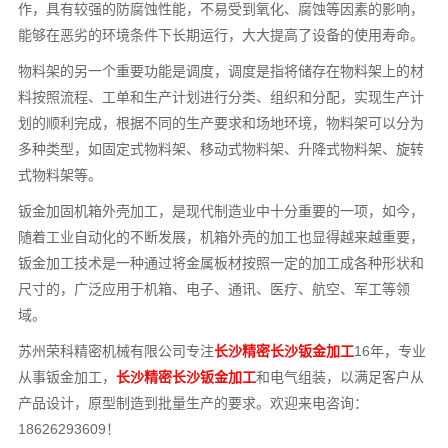
作，具有较强的防腐蚀性能，不易受到氧化、腐蚀等因素的影响，
能够在恶劣的环境条件下长期运行，大大提高了设备的使用寿命。
物料架的另一个重要功能是调度，调度是指将储存在物料架上的材
料按照流程、工单和生产计划进行分类、组织和分配，实现生产计
划的顺利完成，根据不同的生产要求和场地环境，物料架可以分为
多种类型，如固定式物料架、移动式物料架、升降式物料架、旋转
式物料架等。
钣金加固机箱外壳加工，是现代制造业中十分重要的一项，如今，
随着工业自动化的不断发展，机箱外壳的加工也显得越来越重要，
钣金加工技术是一种通过将金属板材按照一定的加工成各种形状和
尺寸的，广泛应用于机箱、电子、通讯、医疗、航空、军工等领
域。
苏州荣科精密机械有限公司专注
长沙精密长沙钣金加工
16年，专业
从事钣金加工，
长沙精密长沙钣金加工
和电气组装，以满足客户从
产品设计，原型制造到批量生产的要求。欢迎来电咨询：
18626293609！