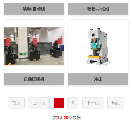
喷粉-自动线
喷粉-手动线
自动压铆机
冲床
首页
上一页
1
2
下一页
尾页
共
2
页
20
条数据