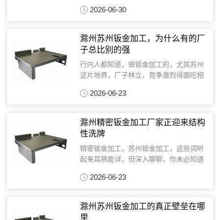
但真做起来，里面门道可深了。我这些年
2026-06-30
接触过不少钣金加工厂家，从国内到国外
都有，但真正做精做细的，尤其是像苏州
钣金加工这些老牌企业...
滁州苏州钣金加工，为什么有的厂
子总比别的强
行内人都知道，做钣金加工的，尤其苏州
这片地界，厂子林立，竞争激烈得跟吃相
似的。但为啥同样是做钣金加工厂家，有
2026-06-23
的厂子就是能拿出让人眼前一亮的作品，
有的呢？勉强糊口就不错了。这背后，绝
不仅仅是设备好或者价...
滁州精密钣金加工厂家正迎来结构
性洗牌
精密钣金加工，苏州钣金加工，这些词听
起来耳熟能详，但深入聊聊，你未必知道
行业里那些不为人知的暗流。说实话，我
2026-06-23
接触过上千家钣金加工厂家，发现90%的
人都把注意力放在了表面功夫上——比如
设备多先进，价格多...
滁州苏州钣金加工的真正壁垒在哪
里