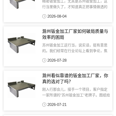
精密钣金加工，尤其是苏州钣金加工，这
行当里做久了，才知道真正把事情做透的
地方，往往藏在不起眼的细节里。苏州这
2026-08-04
地方，钣金加工厂家多，竞争也激烈，光
靠价格拼不过，最终比的是技术活儿，是
那种别人做不了或者做...
滁州钣金加工厂家如何破局质量与
效率的困局
苏州钣金加工这行当，说实话，挺有意思
的。我们经常在行业论坛上看到争论，焦
点无非是质量还是交期，好像永远有解不
2026-07-28
开的死结。你想想，精密钣金加工那精度
要求，丝毫米厘之间，既要保证质量，又
要抢时间，哪个钣金加...
滁州看似靠谱的钣金加工厂家，你
真的选对了吗？
刚入行那会儿，接手一个项目，客户指定
一家所谓的"苏州钣金加工"老牌子。图纸给
过去，交期紧，要求又不高，想着大厂应
2026-07-21
该没问题。结果呢？一堆次品回来，要么
变形超差，要么孔位对不准。客户急得跳