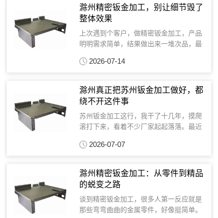
脚，我看着图纸和...
滁州精密钣金加工，别让细节毁了
整体效果
上次遇到个客户，做精密钣金加工，产品
明明需求简单，结果做出来一堆次品，最
后发现是加工厂家没把细节把控住。这事
2026-07-14
儿让我琢磨了很久，精密钣金加工，看似
简单，其实坑不少，尤其对钣金加工厂家
的技术要求高。苏州钣...
滁州真正把苏州钣金加工做好，都
绕不开这件事
苏州钣金加工这行，我干了十几年，摸爬
滚打下来，看着不少厂家起起落落。最近
几年，变化尤其明显。以前那种只要设备
2026-07-07
好、人手足就能吃饭的玩法，现在根本行
不通了。精密钣金加工这块，更是卷得厉
害，不是有厂家跟我说...
滁州精密钣金加工：从零件到精品
的蜕变之路
谈到精密钣金加工，很多人第一反应就是
那些弯弯曲曲的金属零件，好像挺简单。