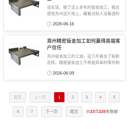
说实话，做了这么多年的钣金加工，我总
感觉苏州这片地上，藏着点别人没看透的
东西。不是政策，也不是地缘，更不是简
2026-06-16
单的规模效应。最近琢磨，可能是对材料
的理解出了偏差。苏州钣金加工，说大不
大，说小不小。数不清...
滁州精密钣金加工如何赢得高端客
户信任
苏州钣金加工的江湖，这几年看出了些新
花样。精密钣金加工不再是简单的零件制
造，而是深度绑定客户的技术研发过程。
2026-06-09
我最近碰到的那个案例，就特别能说明问
题。客户是家做医疗设备的公司，做高端
影像仪的壳体。要求精...
首页
上一页
1
2
3
4
5
6
7
下一页
尾页
共
23
页
225
条数据