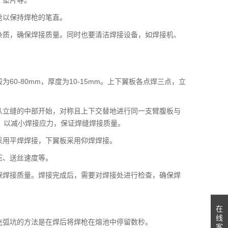
枪以保持焊枪的笔直。
杂质，确保焊接质量。同时也要清洁焊接设备，如焊接机、
0-80mm，厚度为10-15mm。上下翼板各点焊三点，立
从立缝的中部开始，对称且上下交替地进行同一支臂腹板与
，以减小焊接应力，保证焊缝焊接质量。
采用平焊焊接，下翼板采用仰焊焊接。
压、送丝速度等。
保焊接质量。焊接完成后，需要对焊接处进行检查，确保焊
在
线
充弧坑的方法是在焊后将焊枪在熔池中停留数秒。
客