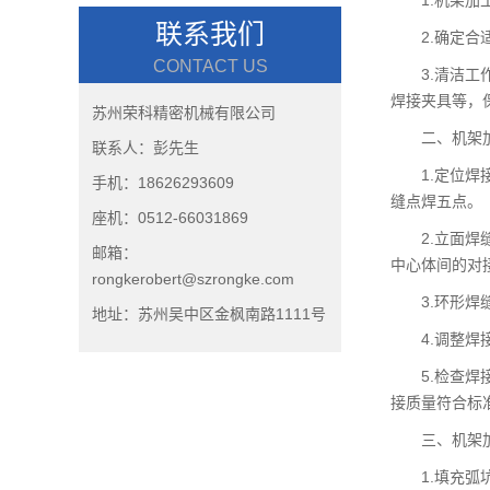
联系我们
2.确定
CONTACT US
3.清洁
焊接夹具等，
苏州荣科精密机械有限公司
二、机架
联系人：彭先生
1.定位
手机：18626293609
缝点焊五点。
座机：0512-66031869
2.立面
邮箱：
中心体间的对
rongkerobert@szrongke.com
3.环形
地址：苏州吴中区金枫南路1111号
4.调整
5.检查
接质量符合标
三、机架
1.填充