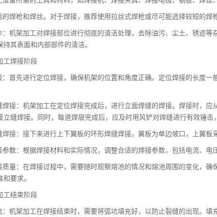
合适的焊枪和焊丝。对于焊接，推荐使用拉丝式焊枪或尽可能选择较短的焊
工作：机架加工对焊接部位进行彻底的清洁处理，去除油污、尘土、锈迹等
保持其表面和内部部件的清洁。
加工焊接阶段
焊接：首先进行定位焊接，确保机架的位置和角度正确。定位焊接的长度一般为6
焊缝焊接：机架加工在定位焊接完成后，进行立面焊缝的焊接。焊接时，应
接立缝焊接。同时，每道焊层完成后，应及时用风铲对焊缝进行有效锤击
焊缝焊接：接下来进行上下翼板的环形焊缝焊接。翼板为单边坡口，上翼板
焊接参数：根据焊接材料和实际情况，调整合适的焊接参数，包括电流、电
焊接质量：在焊接过程中，需要随时观察熔池的情况和熔池周围的变化，确
准和要求。
加工结束阶段
弧坑：机架加工在焊接结束时，需要将弧坑填充好，以防止裂缝的出现。填