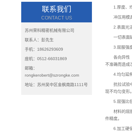
1.厚度、
联系我们
冲压用模
CONTACT US
2.表面
苏州荣科精密机械有限公司
一切表面
联系人：彭先生
3.屈服
手机：18626293609
各向异性
座机：0512-66031869
不准确而造成
邮箱：
4.均匀延
rongkerobert@szrongke.com
抗拉试验
地址：苏州吴中区金枫南路1111号
现不均匀变形
5.屈强比
材料的屈
件精度。
6.加工硬