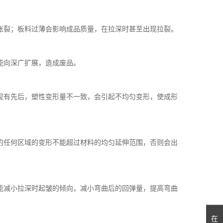
胀裂；板料过薄会影响成品质量，在拉深时甚至出现拉裂。
能向深广扩展，造成废品。
现有先后，塑性变形量不一致，会引起不均匀变形，使成形
的任何区域的变形不能超过材料的均匀延伸范围，否则会出
能减小拉深时起皱的倾向，减小弯曲后的回弹量，提高弯曲
在