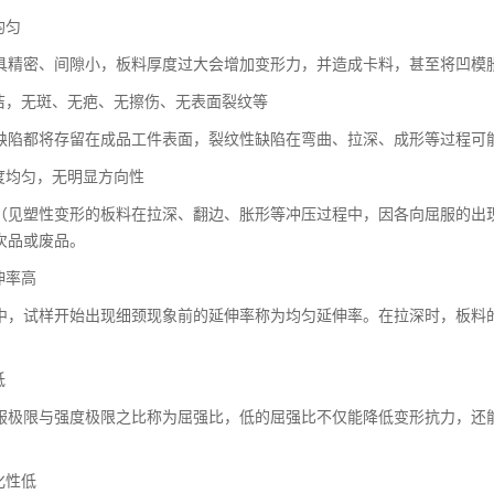
均匀
具精密、间隙小，板料厚度过大会增加变形力，并造成卡料，甚至将凹模
光洁，无斑、无疤、无擦伤、无表面裂纹等
缺陷都将存留在成品工件表面，裂纹性缺陷在弯曲、拉深、成形等过程可
强度均匀，无明显方向性
（见塑性变形的板料在拉深、翻边、胀形等冲压过程中，因各向屈服的出
次品或废品。
伸率高
中，试样开始出现细颈现象前的延伸率称为均匀延伸率。在拉深时，板料
。
低
服极限与强度极限之比称为屈强比，低的屈强比不仅能降低变形抗力，还
化性低