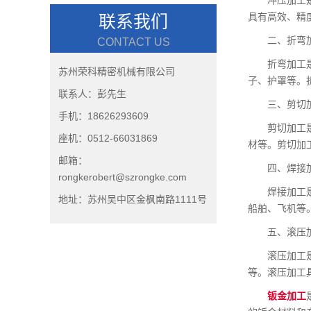
具有高效、精
联系我们
二、折弯
CONTACT US
折弯加工
苏州荣科精密机械有限公司
子、护罩等。
联系人：彭先生
三、剪切
手机：18626293609
剪切加工
座机：0512-66031869
材等。剪切加
邮箱：
四、焊接
rongkerobert@szrongke.com
焊接加工
地址：苏州吴中区金枫南路1111号
船舶、飞机等
五、滚压
滚压加工
等。滚压加工
钣金加工