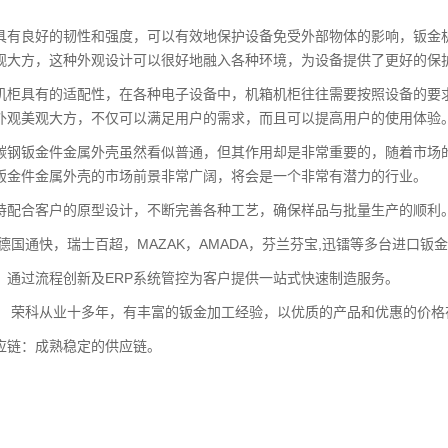
具有良好的韧性和强度，可以有效地保护设备免受外部物体的影响，钣金
观大方，这种外观设计可以很好地融入各种环境，为设备提供了更好的保
机柜具有的适配性，在各种电子设备中，机箱机柜往往需要按照设备的要
外观美观大方，不仅可以满足用户的需求，而且可以提高用户的使用体验
碳钢钣金件金属外壳虽然看似普通，但其作用却是非常重要的，随着市场
钣金件金属外壳的市场前景非常广阔，将会是一个非常有潜力的行业。
持配合客户的原型设计，不断完善各种工艺，确保样品与批量生产的顺利
德国通快，瑞士百超，MAZAK，AMADA，芬兰芬宝,迅镭等多台进口钣
：通过流程创新及ERP系统管控为客户提供一站式快速制造服务。
： 荣科从业十多年，有丰富的钣金加工经验，以优质的产品和优惠的价格
应链：成熟稳定的供应链。