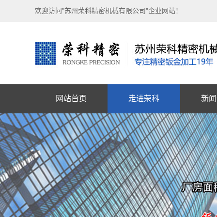
欢迎访问"苏州荣科精密机械有限公司"企业网站！
网站首页
走进荣科
新闻