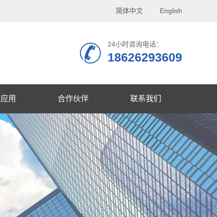
简体中文
English
24小时咨询电话：
18626293609
品应用
合作伙伴
联系我们