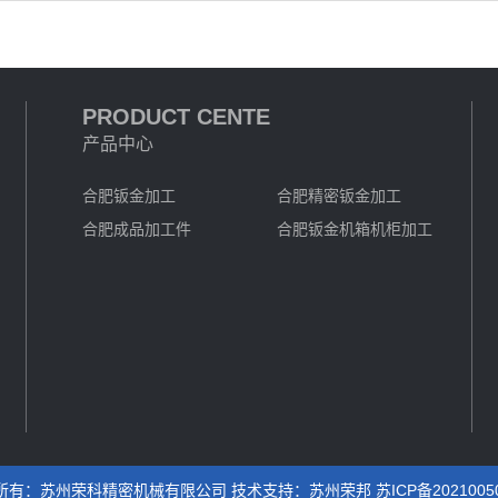
PRODUCT CENTE
产品中心
合肥钣金加工
合肥精密钣金加工
合肥成品加工件
合肥钣金机箱机柜加工
所有：苏州荣科精密机械有限公司 技术支持：
苏州荣邦
苏ICP备2021005