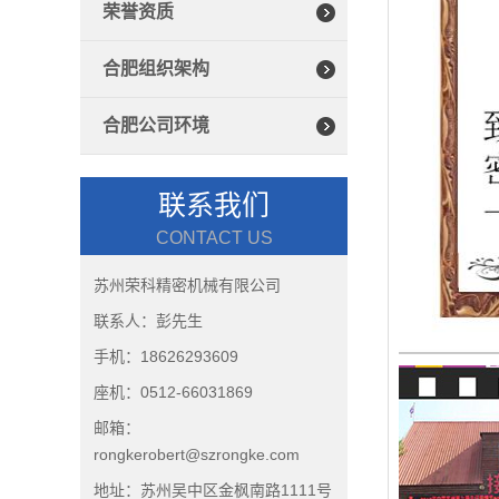
荣誉资质
合肥组织架构
合肥公司环境
联系我们
CONTACT US
苏州荣科精密机械有限公司
联系人：彭先生
手机：18626293609
座机：0512-66031869
邮箱：
rongkerobert@szrongke.com
地址：苏州吴中区金枫南路1111号