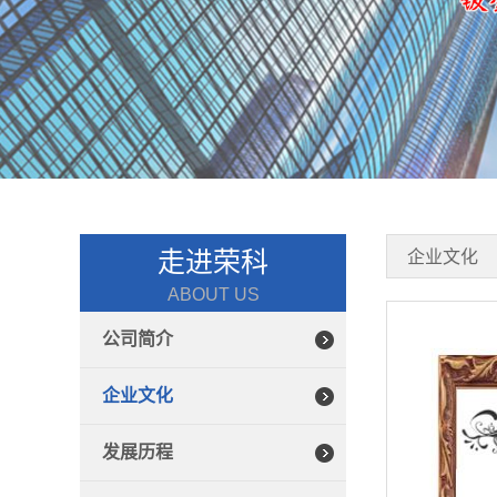
走进荣科
企业文化
ABOUT US
公司简介
企业文化
发展历程