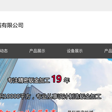
动态
产品展示
设备展示
产