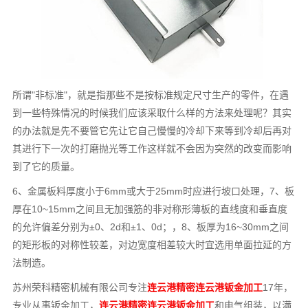
所谓"非标准"，就是指那些不是按标准规定尺寸生产的零件，在遇
到一些特殊情况的时候我们应该采取什么样的方法来处理呢？其实
的办法就是先不要管它先让它自己慢慢的冷却下来等到冷却后再对
其进行下一次的打磨抛光等工作这样就不会因为突然的改变而影响
到了它的质量。
6、金属板料厚度小于6mm或大于25mm时应进行坡口处理，7、板
厚在10~15mm之间且无加强筋的非对称形薄板的直线度和垂直度
的允许偏差分别为±0、2d和±1、0d；，8、板厚为16~30mm之间
的矩形板的对称性较差，对边宽度相差较大时宜选用单面拉延的方
法制造。
苏州荣科精密机械有限公司专注
连云港精密连云港钣金加工
17年，
专业从事钣金加工，
连云港精密连云港钣金加工
和电气组装，以满