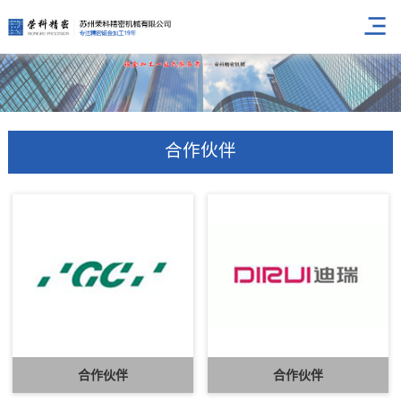
合作伙伴
合作伙伴
合作伙伴