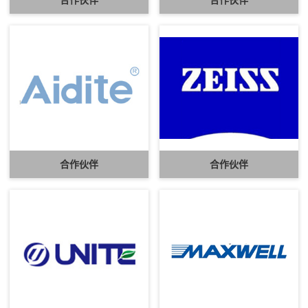
合作伙伴
合作伙伴
合作伙伴
合作伙伴