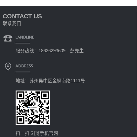
CONTACT US
联系我们
服务热线：18626293609 彭先生
地址：苏州吴中区金枫南路1111号
扫一扫 浏览手机官网