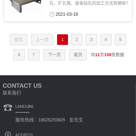
孔、扩孔等。钣金钻孔的加工方式有哪些?
一、钻孔介绍钻孔是在固体材料上加工孔
2021-03-18
的过程，钻孔直径一般小于80mm...
首页
上一页
1
2
3
4
5
6
7
下一页
尾页
共
11
页
108
条数据
CONTACT US
联系我们
服务热线：18626293609 彭先生