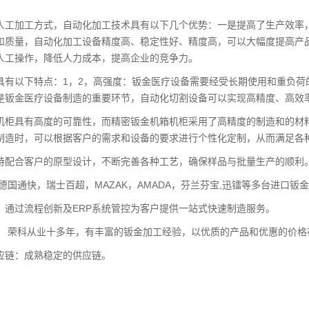
人工加工方式，自动化加工技术具有以下几个优势：一是提高了生产效率
和质量，自动化加工设备精度高、稳定性好、精度高，可以大幅度提高产
人工操作，降低人力成本，提高企业的竞争力。
具有以下特点：1，2，高强度：钣金医疗设备需要经受长期使用和重负
是钣金医疗设备制造的重要环节，自动化切割设备可以实现高精度、高效
机柜具有高度的可靠性，而精密钣金机箱机柜采用了高精度的制造和的材
制造时，可以根据客户的需求和设备的要求进行个性化定制，从而满足各
持配合客户的原型设计，不断完善各种工艺，确保样品与批量生产的顺利
德国通快，瑞士百超，MAZAK，AMADA，芬兰芬宝,迅镭等多台进口钣
：通过流程创新及ERP系统管控为客户提供一站式快速制造服务。
： 荣科从业十多年，有丰富的钣金加工经验，以优质的产品和优惠的价格
应链：成熟稳定的供应链。