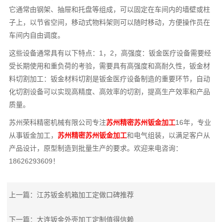
它通常由钢架、抽屉和托盘等组成，可以固定在车间内的墙壁或柱
子上，以节省空间，移动式物料架则可以随时移动，方便操作员在
车间内自由调度。
这些设备通常具有以下特点：1，2，高强度：钣金医疗设备需要经
受长期使用和重负荷的考验，需要具有高强度和高耐久性，钣金材
料切割加工：钣金材料切割是钣金医疗设备制造的重要环节，自动
化切割设备可以实现高精度、高效率的切割，提高生产效率和产品
质量。
苏州荣科精密机械有限公司专注
苏州精密苏州钣金加工
16年，专业
从事钣金加工，
苏州精密苏州钣金加工
和电气组装，以满足客户从
产品设计，原型制造到批量生产的要求。欢迎来电咨询：
18626293609！
上一篇：
江苏钣金机箱加工定做口碑推荐
下一篇：
大连钣金外壳加工定制值得信赖