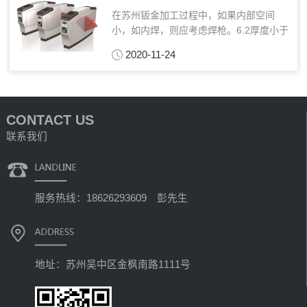
在苏州钣金加工过程中，如果内部空间
小，如内焊，则应考虑焊枪。6.2厚度小于
或等于1mm，焊后易发生收缩或烧伤，由
2020-11-24
焊接变形引起。主要的三种喷涂方法如
下：平光：可分为亚光，平光，高光，约
60-90米涂层厚...
CONTACT US
联系我们
服务热线：18626293609 彭先生
地址：苏州吴中区金枫南路1111号