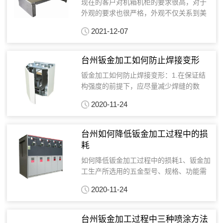
现在的客户对机箱机柜的要求很高，对于
外观的要求也很严格，外观不仅关系到美
观的问题，也直接反应了产品的质量，同
2021-12-07
时也对日后的使用有着很大的作用。 对于
机箱机柜外观重要性不言而喻，为了避免
外观影响产品质量，...
台州钣金加工如何防止焊接变形
钣金加工如何防止焊接变形：1.在保证结
构强度的前提下，应尽量减少焊缝的数
量。2.选择合理的接头和坡口形式，焊缝
2020-11-24
应避免集中在一个小的区域内，平行的焊
缝也应尽量减少。3.对称布置焊缝，并尽
可能地将焊缝布置...
台州如何降低钣金加工过程中的损
耗
如何降低钣金加工过程中的损耗1、钣金加
工生产所选用的五金型号、规格、功能需
符合国家标准和规程，以及PVC门窗的选
2020-11-24
用。2、在金属衬里中需安装紧固螺钉，并
且在两个紧固件现场的衬里层的厚度要大
于硬件。3、定...
台州钣金加工过程中三种喷涂方法