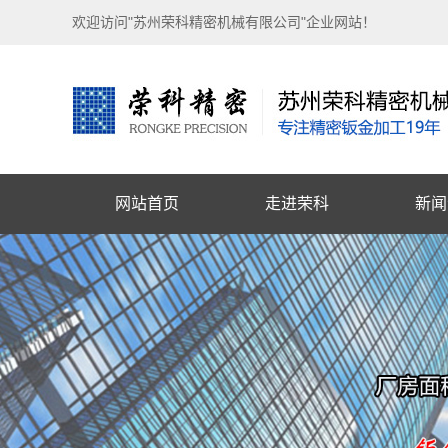
欢迎访问"苏州荣科精密机械有限公司"企业网站！
网站首页
走进荣科
新闻