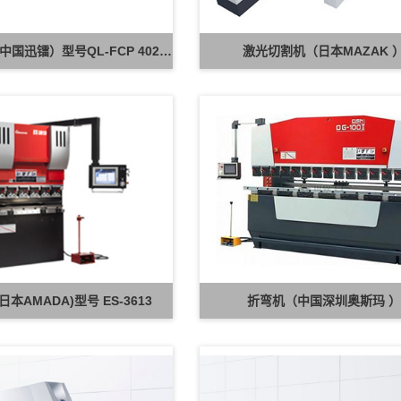
激光切割机（中国迅镭）型号QL-FCP 4020D
激光切割机（日本MAZAK 
本AMADA)型号 ES-3613
折弯机（中国深圳奥斯玛 ）