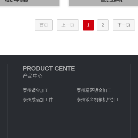
首页
上一页
1
2
下一页
PRODUCT CENTE
产品中心
泰州钣金加工
泰州精密钣金加工
泰州成品加工件
泰州钣金机箱机柜加工