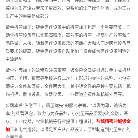
动化设备和生产线的控制中，作为一种的焊接加工产品，电控箱电
控柜为生产企业带来了更高效、更智能的生产操作体验，成为工业
生产中的重要组成部分。
钣金折弯加工：钣金医疗设备中的折弯加工也是一个重要环节，自
动化折弯设备可以实现高精度、高效率的折弯，提高生产效率和产
品质量，未来，随着医疗设备市场的不断扩大和人们对医疗设备品
质要求的提高，钣金医疗设备自动化加工将会成为医疗设备制造的
主流趋势。
钣金外壳加工的流程及注意事项，钣金是金属板材通过手工或机器
冲压，剪切，折弯等手段进行二次加工形成的零件的总称，它包括
薄板五金件和厚板五金件两大类，其中钣金件的品种主要包括：机
箱机柜、散热设备、仪器仪表、工业管道连接件和机械外壳等。
公司本着“信誉至上，质量优先”的服务宗旨，“以客为尊，诚信为
本”的经营理念，致力与为多品种，小批量高品质要求的金融，医
疗，工业仪器，农业机械等行业提供工程设计，
盐城精密盐城钣金
加工
和电气组装，以满足客户从产品设计，原型制造到批量生产的
全面要求。