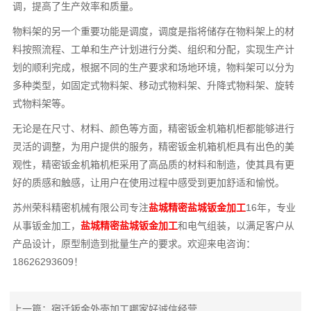
调，提高了生产效率和质量。
物料架的另一个重要功能是调度，调度是指将储存在物料架上的材
料按照流程、工单和生产计划进行分类、组织和分配，实现生产计
划的顺利完成，根据不同的生产要求和场地环境，物料架可以分为
多种类型，如固定式物料架、移动式物料架、升降式物料架、旋转
式物料架等。
无论是在尺寸、材料、颜色等方面，精密钣金机箱机柜都能够进行
灵活的调整，为用户提供的服务，精密钣金机箱机柜具有出色的美
观性，精密钣金机箱机柜采用了高品质的材料和制造，使其具有更
好的质感和触感，让用户在使用过程中感受到更加舒适和愉悦。
苏州荣科精密机械有限公司专注
盐城精密盐城钣金加工
16年，专业
从事钣金加工，
盐城精密盐城钣金加工
和电气组装，以满足客户从
产品设计，原型制造到批量生产的要求。欢迎来电咨询：
18626293609！
上一篇：
宿迁钣金外壳加工哪家好诚信经营