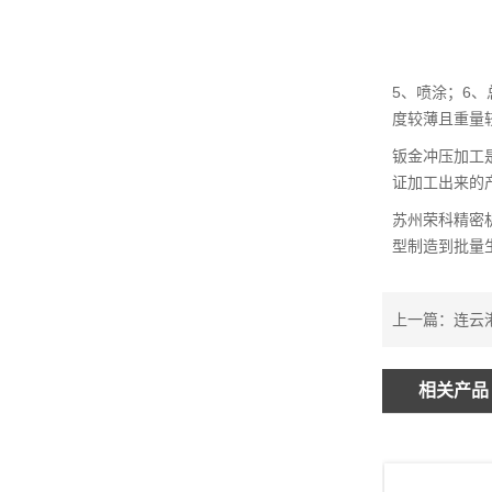
5、喷涂；6
度较薄且重量
钣金冲压加工
证加工出来的
苏州荣科精密
型制造到批量生
上一篇：
连云
相关产品