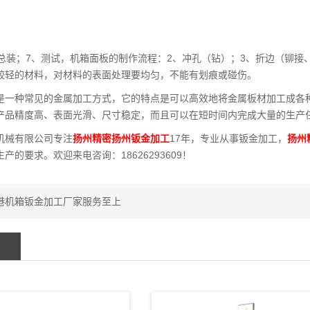
、总装；7、测试，机箱面板的制作流程：2、冲孔（钻）；3、折边（铆接
较轻的材料，对材料的表面处理要均匀，不能有划痕或碰伤。
是一种常见的金属加工方式，它的特点是可以高效地将金属板材加工成各
产品精度高、表面光滑、尺寸稳定，而且可以在短时间内完成大量的生产
机械有限公司专注
扬州精密扬州钣金加工
17年，专业从事钣金加工，
扬州
产的要求。欢迎来电咨询：18626293609！
港机箱钣金加工厂家服务至上