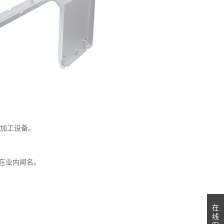
。
金加工设备。
在业内闻名。
在
线