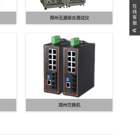
在
线
客
郑州无源综合测试仪
服
郑州交换机