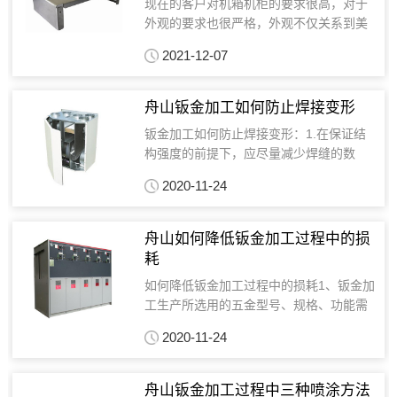
现在的客户对机箱机柜的要求很高，对于
外观的要求也很严格，外观不仅关系到美
观的问题，也直接反应了产品的质量，同
2021-12-07
时也对日后的使用有着很大的作用。 对于
机箱机柜外观重要性不言而喻，为了避免
外观影响产品质量，...
舟山钣金加工如何防止焊接变形
钣金加工如何防止焊接变形：1.在保证结
构强度的前提下，应尽量减少焊缝的数
量。2.选择合理的接头和坡口形式，焊缝
2020-11-24
应避免集中在一个小的区域内，平行的焊
缝也应尽量减少。3.对称布置焊缝，并尽
可能地将焊缝布置...
舟山如何降低钣金加工过程中的损
耗
如何降低钣金加工过程中的损耗1、钣金加
工生产所选用的五金型号、规格、功能需
符合国家标准和规程，以及PVC门窗的选
2020-11-24
用。2、在金属衬里中需安装紧固螺钉，并
且在两个紧固件现场的衬里层的厚度要大
于硬件。3、定...
舟山钣金加工过程中三种喷涂方法