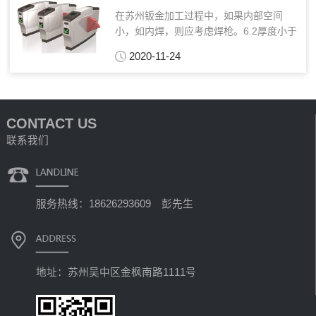
在苏州钣金加工过程中，如果内部空间
小，如内焊，则应考虑焊枪。6.2厚度小于
或等于1mm，焊后易发生收缩或烧伤，由
2020-11-24
焊接变形引起。主要的三种喷涂方法如
下：平光：可分为亚光，平光，高光，约
60-90米涂层厚...
CONTACT US
联系我们
服务热线：18626293609 彭先生
地址：苏州吴中区金枫南路1111号