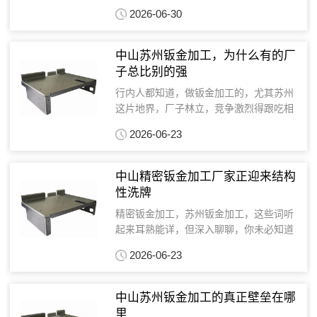
但真做起来，里面门道可深了。我这些年
2026-06-30
接触过不少钣金加工厂家，从国内到国外
都有，但真正做精做细的，尤其是像苏州
钣金加工这些老牌企业...
中山苏州钣金加工，为什么有的厂
子总比别的强
行内人都知道，做钣金加工的，尤其苏州
这片地界，厂子林立，竞争激烈得跟吃相
似的。但为啥同样是做钣金加工厂家，有
2026-06-23
的厂子就是能拿出让人眼前一亮的作品，
有的呢？勉强糊口就不错了。这背后，绝
不仅仅是设备好或者价...
中山精密钣金加工厂家正迎来结构
性洗牌
精密钣金加工，苏州钣金加工，这些词听
起来耳熟能详，但深入聊聊，你未必知道
行业里那些不为人知的暗流。说实话，我
2026-06-23
接触过上千家钣金加工厂家，发现90%的
人都把注意力放在了表面功夫上——比如
设备多先进，价格多...
中山苏州钣金加工的真正壁垒在哪
里