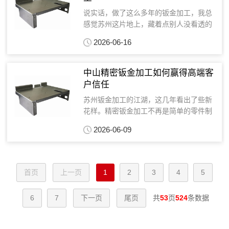
说实话，做了这么多年的钣金加工，我总
感觉苏州这片地上，藏着点别人没看透的
东西。不是政策，也不是地缘，更不是简
2026-06-16
单的规模效应。最近琢磨，可能是对材料
的理解出了偏差。苏州钣金加工，说大不
大，说小不小。数不清...
中山精密钣金加工如何赢得高端客
户信任
苏州钣金加工的江湖，这几年看出了些新
花样。精密钣金加工不再是简单的零件制
造，而是深度绑定客户的技术研发过程。
2026-06-09
我最近碰到的那个案例，就特别能说明问
题。客户是家做医疗设备的公司，做高端
影像仪的壳体。要求精...
首页
上一页
1
2
3
4
5
6
7
下一页
尾页
共
53
页
524
条数据