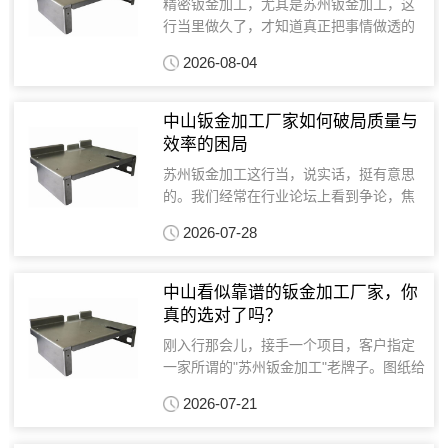
精密钣金加工，尤其是苏州钣金加工，这
行当里做久了，才知道真正把事情做透的
地方，往往藏在不起眼的细节里。苏州这
2026-08-04
地方，钣金加工厂家多，竞争也激烈，光
靠价格拼不过，最终比的是技术活儿，是
那种别人做不了或者做...
中山钣金加工厂家如何破局质量与
效率的困局
苏州钣金加工这行当，说实话，挺有意思
的。我们经常在行业论坛上看到争论，焦
点无非是质量还是交期，好像永远有解不
2026-07-28
开的死结。你想想，精密钣金加工那精度
要求，丝毫米厘之间，既要保证质量，又
要抢时间，哪个钣金加...
中山看似靠谱的钣金加工厂家，你
真的选对了吗？
刚入行那会儿，接手一个项目，客户指定
一家所谓的"苏州钣金加工"老牌子。图纸给
过去，交期紧，要求又不高，想着大厂应
2026-07-21
该没问题。结果呢？一堆次品回来，要么
变形超差，要么孔位对不准。客户急得跳