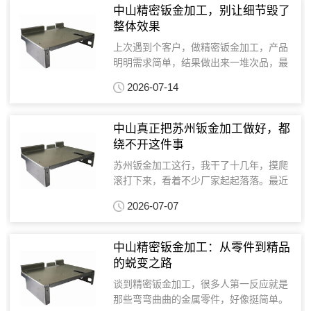
脚，我看着图纸和...
中山精密钣金加工，别让细节毁了
整体效果
上次遇到个客户，做精密钣金加工，产品
明明需求简单，结果做出来一堆次品，最
后发现是加工厂家没把细节把控住。这事
2026-07-14
儿让我琢磨了很久，精密钣金加工，看似
简单，其实坑不少，尤其对钣金加工厂家
的技术要求高。苏州钣...
中山真正把苏州钣金加工做好，都
绕不开这件事
苏州钣金加工这行，我干了十几年，摸爬
滚打下来，看着不少厂家起起落落。最近
几年，变化尤其明显。以前那种只要设备
2026-07-07
好、人手足就能吃饭的玩法，现在根本行
不通了。精密钣金加工这块，更是卷得厉
害，不是有厂家跟我说...
中山精密钣金加工：从零件到精品
的蜕变之路
谈到精密钣金加工，很多人第一反应就是
那些弯弯曲曲的金属零件，好像挺简单。