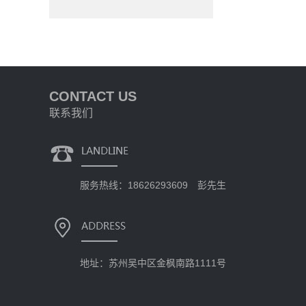
CONTACT US
联系我们
服务热线：18626293609 彭先生
地址：苏州吴中区金枫南路1111号