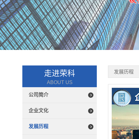
走进荣科
发展历程
ABOUT US
公司简介
企业文化
发展历程