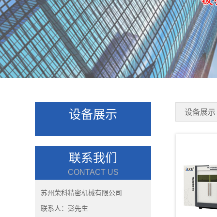
设备展示
设备展示
联系我们
CONTACT US
苏州荣科精密机械有限公司
联系人：彭先生