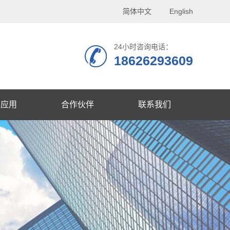
简体中文
English
24小时咨询电话：
18626293609
品应用
合作伙伴
联系我们