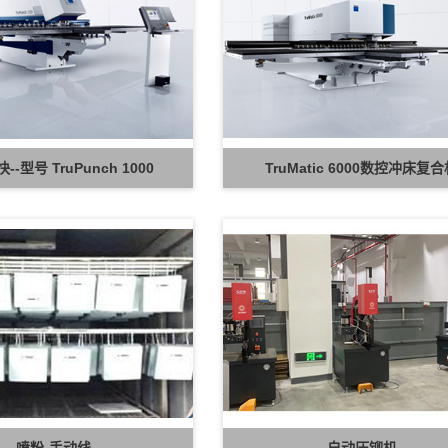
-型号 TruPunch 1000
TruMatic 6000数控冲床复
喷粉-手动线
自动压铆机