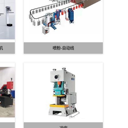
合机
喷粉-自动线
冲床