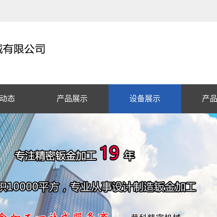
动态
产品展示
设备展示
产