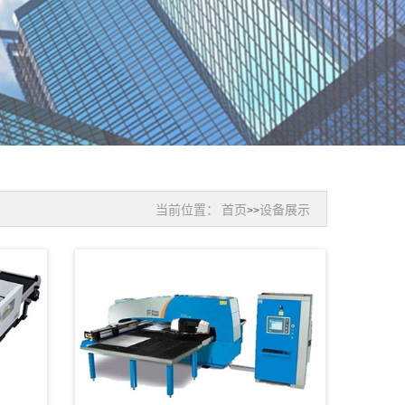
当前位置：
首页
设备展示
>>