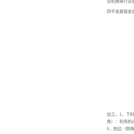
业机械等行业
四平金属钣金
加工，1，下
角）：利用机
5，刨边（倒