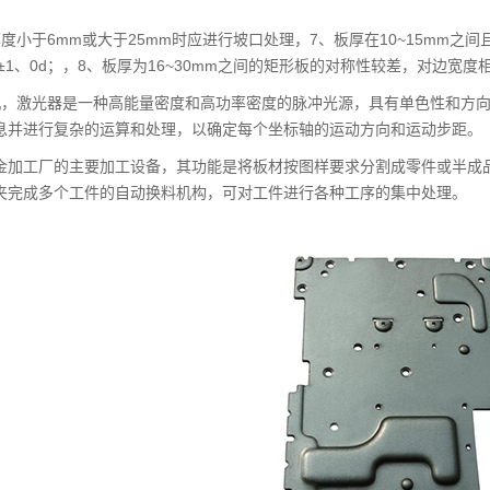
度小于6mm或大于25mm时应进行坡口处理，7、板厚在10~15mm
和±1、0d；，8、板厚为16~30mm之间的矩形板的对称性较差，对边
机，激光器是一种高能量密度和高功率密度的脉冲光源，具有单色性和方
息并进行复杂的运算和处理，以确定每个坐标轴的运动方向和运动步距。
金加工厂的主要加工设备，其功能是将板材按图样要求分割成零件或半成
夹完成多个工件的自动换料机构，可对工件进行各种工序的集中处理。