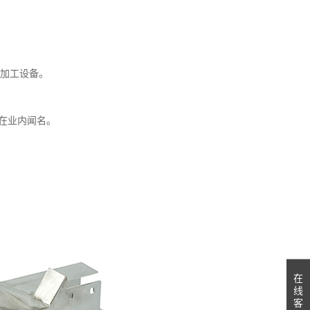
。
金加工设备。
在业内闻名。
在
线
客