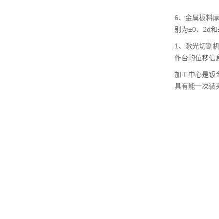
6、金属板料厚
别为±0、2d
1、激光切割
作台的位移信
加工中心是钣
具有能一次装