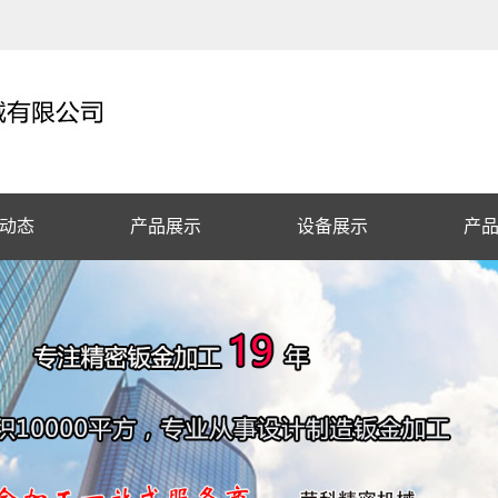
动态
产品展示
设备展示
产