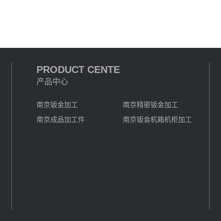
PRODUCT CENTE
产品中心
南京钣金加工
南京精密钣金加工
南京成品加工件
南京钣金机箱机柜加工