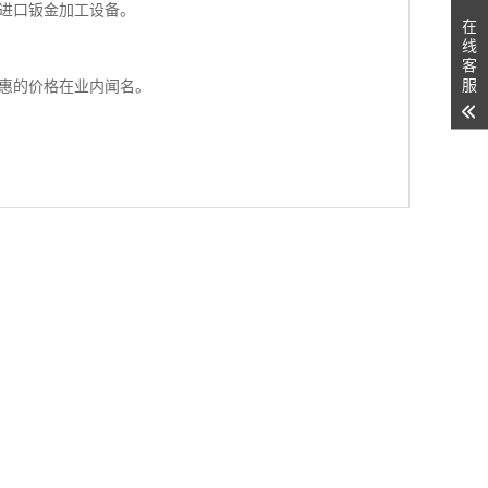
台进口钣金加工设备。
在
线
。
客
服
惠的价格在业内闻名。