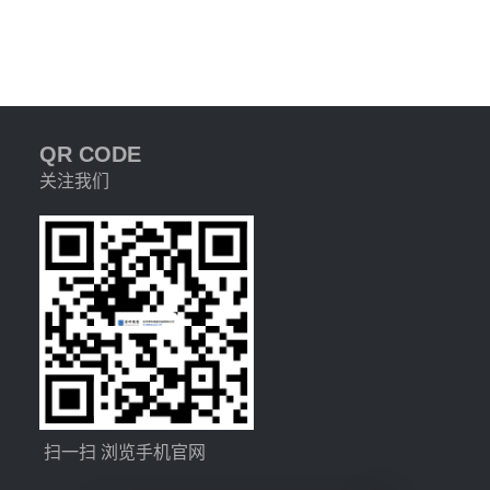
QR CODE
关注我们
扫一扫 浏览手机官网