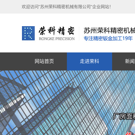
欢迎访问"苏州荣科精密机械有限公司"企业网站！
网站首页
走进荣科
新闻