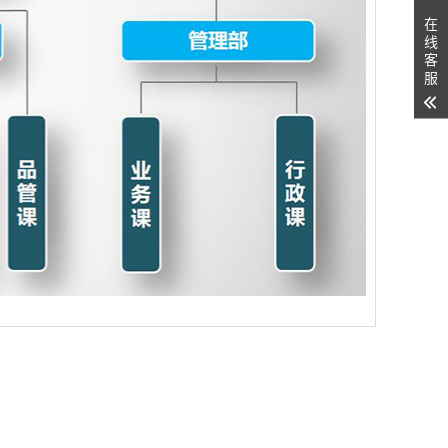
在
线
客
服