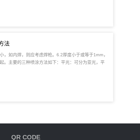
方法
，如内焊，则应考虑焊枪。6.2厚度小于或等于1mm，
起。主要的三种喷涂方法如下：平光：可分为亚光，平
QR CODE