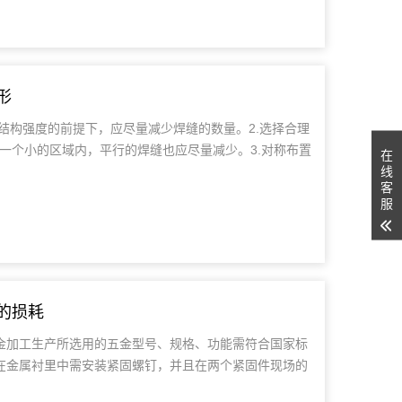
形
结构强度的前提下，应尽量减少焊缝的数量。2.选择合理
一个小的区域内，平行的焊缝也应尽量减少。3.对称布置
在
线
客
服
的损耗
金加工生产所选用的五金型号、规格、功能需符合国家标
、在金属衬里中需安装紧固螺钉，并且在两个紧固件现场的