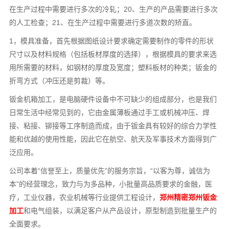
在生产过程中需要进行多次的冷轧；20、生产的产品需要进行多次
的人工检查；21、在生产过程中需要进行多道次数的矫直。
1，模具准备，首先根据图纸设计要求确定需要制作的零件的形状
尺寸以及材料规格（包括板材厚度的选择），根据模具的要求来选
用所需要的材料，如钢材的厚度及宽度；塑料板材的种类；钣金的
折弯方式（冲压还是剪裁）等。
钣金机箱加工，是电脑硬件设备中不可缺少的组成部分，也是我们
日常生活中经常见到的，它由金属薄板通过手工或机械冲压、焊
接、粘接、铆接等工序制造而成，由于钣金具有较好的综合力学性
能和优越的使用性能，因此它在航空、航天及军事技术方面得到广
泛应用。
公司本着“信誉至上，质量优先”的服务宗旨，“以客为尊，诚信为
本”的经营理念，致力与为多品种，小批量高品质要求的金融，医
疗，工业仪器，农业机械等行业提供工程设计，
郑州精密郑州钣金
加工
和电气组装，以满足客户从产品设计，原型制造到批量生产的
全面要求。