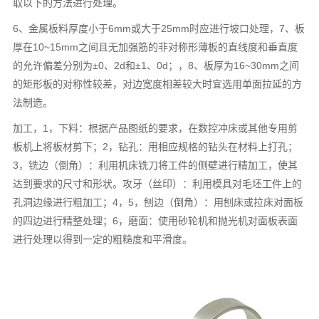
取以下的方法进行处理。
6、金属板料厚度小于6mm或大于25mm时应进行坡口处理，7、板
厚在10~15mm之间且无加强筋的非对称形薄板的直线度和垂直度
的允许偏差分别为±0、2d和±1、0d；，8、板厚为16~30mm之间
的矩形板的对称性较差，对边宽度相差较大时宜选用单面拉延的方
法制造。
加工，1，下料：根据产品图纸的要求，在数控冲床或其他专用剪
板机上将板材剪下；2，钻孔：用相应规格的钻头在材料上打孔；
3，铣边（倒角）：利用机床铣刀将工件的侧壁进行精加工，使其
达到要求的尺寸和形状。攻牙（丝印）：利用模具对毛坯工件上的
孔洞边缘进行粗加工；4，5，刨边（倒角）：用刨床或拉床对面板
的四边进行精整处理；6，磨面：使用砂轮机和抛光机对面板表面
进行处理以得到一定的粗糙度和平滑度。