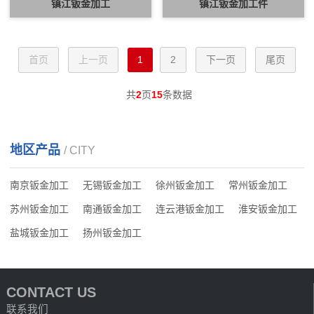
镇江钣金加工
镇江钣金加工件
首页
上一页
1
2
下一页
尾页
共
2
页
15
条数据
地区产品
/ CITY
南京钣金加工
无锡钣金加工
徐州钣金加工
常州钣金加工
苏州钣金加工
南通钣金加工
连云港钣金加工
淮安钣金加工
盐城钣金加工
扬州钣金加工
CONTACT US
联系我们