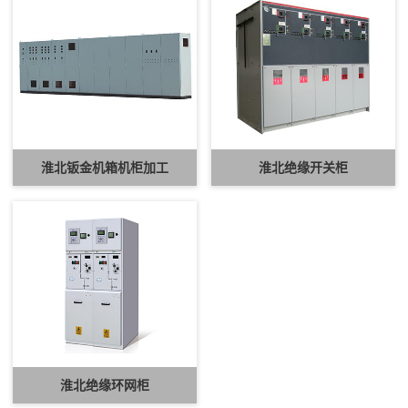
淮北钣金机箱机柜加工
淮北绝缘开关柜
淮北绝缘环网柜