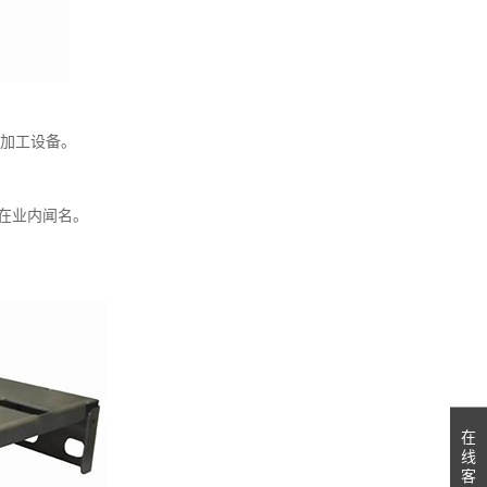
。
金加工设备。
在业内闻名。
在
线
客