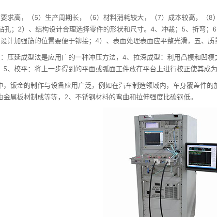
度要求高，（5）生产周期长，（6）材料消耗较大，（7）成本较高，（8
、钻孔；2）、结构设计合理选择零件的形状和尺寸。4、冲裁；5、折弯；
的设计加强筋的位置要便于铆接；4）、表面处理表面应平整光滑，五、质
法：压延成型法是应用广的一种冲压方法，4、拉深成型：利用凸模和凹
，5、校平：将上一步得到的平面或弧面工件放在平台上进行校正使其成
中，钣金的制作与设备应用广泛，例如在汽车制造领域内，车身覆盖件的
由金属板材制成等等，2、不锈钢材料的弯曲和拉伸强度比碳钢低。