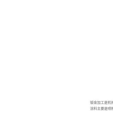
钣金加工是机
涂料主要是喷