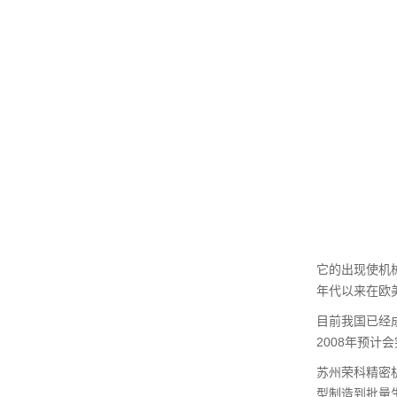
它的出现使机
年代以来在欧美
目前我国已经成
2008年预计
苏州荣科精密
型制造到批量生