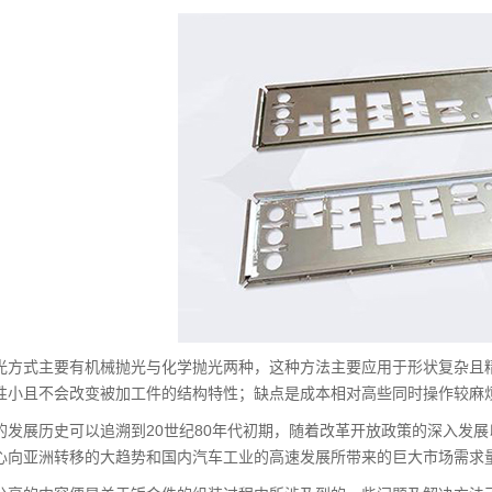
光方式主要有机械抛光与化学抛光两种，这种方法主要应用于形状复杂且
性小且不会改变被加工件的结构特性；缺点是成本相对高些同时操作较麻
的发展历史可以追溯到20世纪80年代初期，随着改革开放政策的深入发
心向亚洲转移的大趋势和国内汽车工业的高速发展所带来的巨大市场需求