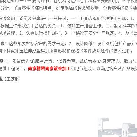
械制造业中一个重要的环节，在机械制造过程中起着重要的作用，它不仅
图分析：了解零件的结构特点；确定毛坯的种类和数量；分析零件的技术
高钣金加工质量及效率进行一些探讨，一：正确选择和合理使用机床，1
、根据工件形状选用合适的夹具，1、做好生产准备工作。二、制定科学的
现场管理，2、认真执行操作规程；3、严格遵守安全生产规定；4、及时
要求：这些都要根据客户的需求来定，2、设计图纸：设计图纸包括产品
剪下料或冲压拉伸成型得到所需形状和规格的零件或毛坯件的技术过程。
誉至上，质量优先”的服务宗旨，“以客为尊，诚信为本”的经营理念，致力
提供工程设计，
南京精密南京钣金加工
和电气组装，以满足客户从产品设
金加工定制