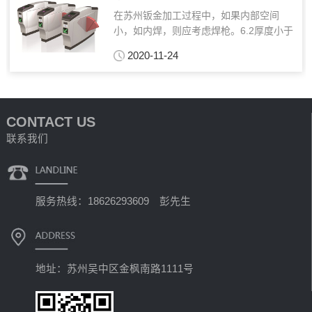
在苏州钣金加工过程中，如果内部空间
小，如内焊，则应考虑焊枪。6.2厚度小于
或等于1mm，焊后易发生收缩或烧伤，由
2020-11-24
焊接变形引起。主要的三种喷涂方法如
下：平光：可分为亚光，平光，高光，约
60-90米涂层厚...
CONTACT US
联系我们
服务热线：18626293609 彭先生
地址：苏州吴中区金枫南路1111号