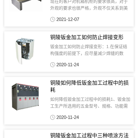
现在的客户对机箱机柜的要求很高，对于
外观的要求也很严格，外观不仅关系到美
观的问题，也直接反应了产品的质量，同
2021-12-07
时也对日后的使用有着很大的作用。 对于
机箱机柜外观重要性不言而喻，为了避免
外观影响产品质量，...
铜陵钣金加工如何防止焊接变形
钣金加工如何防止焊接变形：1.在保证结
构强度的前提下，应尽量减少焊缝的数
量。2.选择合理的接头和坡口形式，焊缝
2020-11-24
应避免集中在一个小的区域内，平行的焊
缝也应尽量减少。3.对称布置焊缝，并尽
可能地将焊缝布置...
铜陵如何降低钣金加工过程中的损
耗
如何降低钣金加工过程中的损耗1、钣金加
工生产所选用的五金型号、规格、功能需
符合国家标准和规程，以及PVC门窗的选
2020-11-24
用。2、在金属衬里中需安装紧固螺钉，并
且在两个紧固件现场的衬里层的厚度要大
于硬件。3、定...
铜陵钣金加工过程中三种喷涂方法