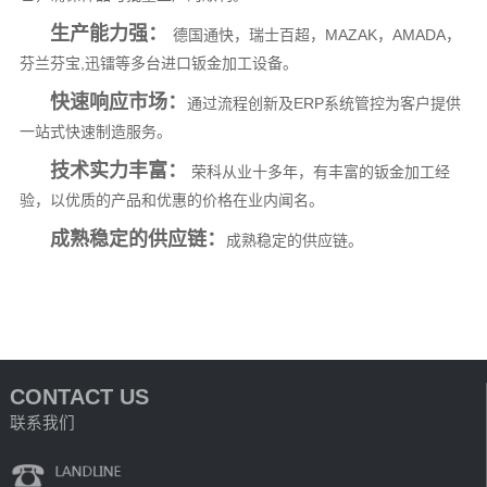
生产能力强
：
德国通快，瑞士百超，MAZAK，AMADA，
芬兰芬宝,迅镭等多台进口钣金加工设备。
快速响应市场：
通过流程创新及ERP系统管控为客户提供
一站式快速制造服务。
技术实力丰富：
荣科从业十多年，有丰富的钣金加工经
验，以优质的产品和优惠的价格在业内闻名。
成熟稳定的供应链：
成熟稳定的供应链。
CONTACT US
联系我们